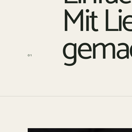
Mit Li
gemac
01