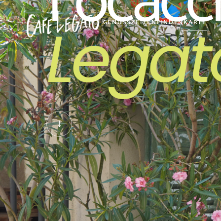
Focacci
Legat
GENUSS
ZEITEN
FINDEN
KARTE
↓