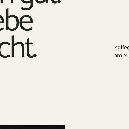
ebe
ht.
Kaffe
am Mi