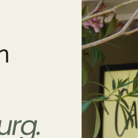
n
rg.