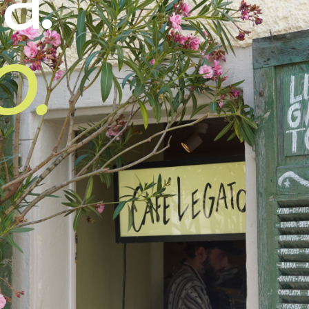
a.
o.